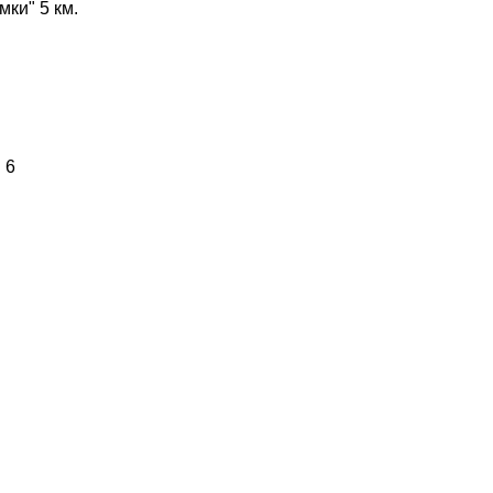
мки" 5 км.
 6