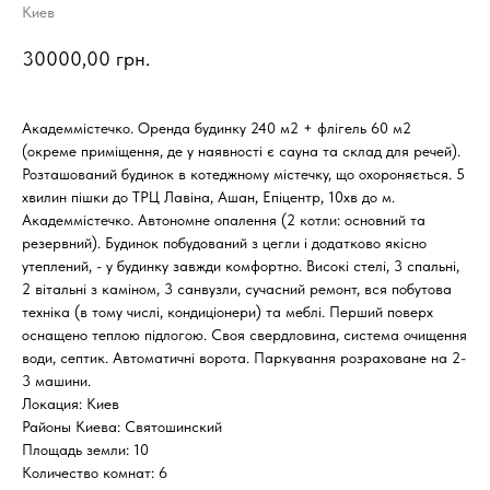
Киев
30000,00
грн.
Академмістечко. Оренда будинку 240 м2 + флігель 60 м2
(окреме приміщення, де у наявності є сауна та склад для речей).
Розташований будинок в котеджному містечку, що охороняється. 5
хвилин пішки до ТРЦ Лавіна, Ашан, Епіцентр, 10хв до м.
Академмістечко. Автономне опалення (2 котли: основний та
резервний). Будинок побудований з цегли і додатково якісно
утеплений, - у будинку завжди комфортно. Високі стелі, 3 спальні,
2 вітальні з каміном, 3 санвузли, сучасний ремонт, вся побутова
техніка (в тому числі, кондиціонери) та меблі. Перший поверх
оснащено теплою підлогою. Своя свердловина, система очищення
води, септик. Автоматичні ворота. Паркування розраховане на 2-
3 машини.
Локация: Киев
Районы Киева: Святошинский
Площадь земли: 10
Количество комнат: 6