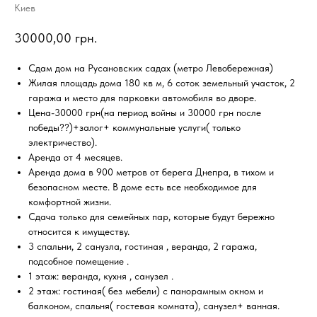
Киев
30000,00
грн.
Сдам дом на Русановских садах (метро Левобережная)
Жилая площадь дома 180 кв м, 6 соток земельный участок, 2
гаража и место для парковки автомобиля во дворе.
Цена-30000 грн(на период войны и 30000 грн после
победы??)+залог+ коммунальные услуги( только
электричество).
Аренда от 4 месяцев.
Аренда дома в 900 метров от берега Днепра, в тихом и
безопасном месте. В доме есть все необходимое для
комфортной жизни.
Сдача только для семейных пар, которые будут бережно
относится к имуществу.
3 спальни, 2 санузла, гостиная , веранда, 2 гаража,
подсобное помещение .
1 этаж: веранда, кухня , санузел .
2 этаж: гостиная( без мебели) с панорамным окном и
балконом, спальня( гостевая комната), санузел+ ванная.