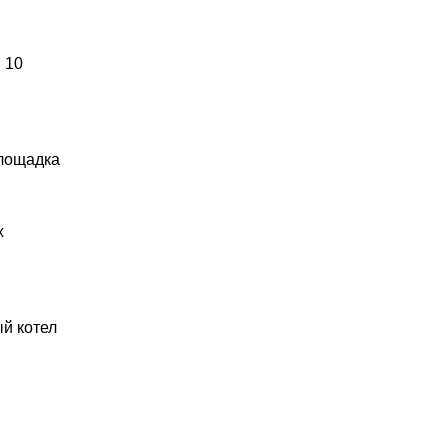
 10
площадка
х
й котел