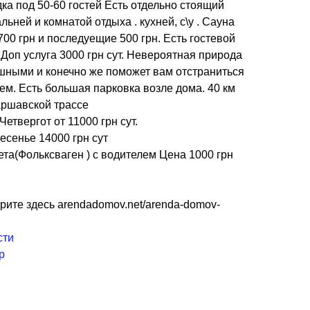
ка под 50-60 гостей Есть отдельно стоящий
льней и комнатой отдыха . кухней, с\у . Сауна
 700 грн и последуещие 500 грн. Есть гостевой
 Доп услуга 3000 грн сут. Невероятная природа
ушными и конечно же поможет вам отстраниться
лем. Есть большая парковка возле дома. 40 км
аршавской трассе
етвергот от 11000 грн сут.
есенье 14000 грн сут
та(Фольксваген ) с водителем Цена 1000 грн
рите здесь arendadomov.net/arenda-domov-
сти
р