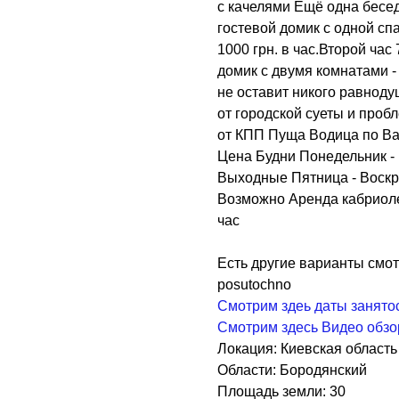
с качелями Ещё одна бесед
гостевой домик с одной спа
1000 грн. в час.Второй час
домик с двумя комнатами -
не оставит никого равнод
от городской суеты и проб
от КПП Пуща Водица по В
Цена Будни Понедельник - Ч
Выходные Пятница - Воскр
Возможно Аренда кабриоле
час
Есть другие варианты смот
posutochno
Смотрим здеь даты занято
Смотрим здесь Видео обзо
Локация: Киевская область
Области: Бородянский
Площадь земли: 30