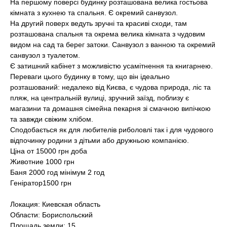
На першому поверсі будинку розташована велика гостьова
кімната з кухнею та спальня. Є окремий санвузол.
На другий поверх ведуть зручні та красиві сходи, там
розташована спальня та окрема велика кімната з чудовим
видом на сад та берег затоки. Санвузол з ванною та окремий
санвузол з туалетом.
Є затишний кабінет з можливістю усамітнення та книгарнею.
Переваги цього будинку в тому, що він ідеально
розташований: недалеко від Києва, є чудова природа, ліс та
пляж, на центральній вулиці, зручний заїзд, поблизу є
магазини та домашня сімейна пекарня зі смачною випічкою
та завжди свіжим хлібом.
Сподобається як для любителів риболовлі так і для чудового
відпочинку родини з дітьми або дружньою компанією.
Ціна от 15000 грн доба
Животние 1000 грн
Баня 2000 год мінімум 2 год
Геніратор1500 грн
Локация: Киевская область
Области: Бориспольский
Площадь земли: 15