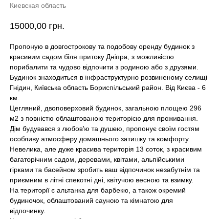
Киевская область
15000,00
грн.
Пропоную в довгострокову та подобову оренду будинок з
красивим садом біля притоку Дніпра, з можливістю
порибалити та чудово відпочити з родиною або з друзями.
Будинок знаходиться в інфраструктурно розвиненому селищі
Гнідин, Київська область Бориспільський район. Від Києва - 6
км.
Цегляний, двоповерховий будинок, загальною площею 296
м2 з повністю облаштованою територією для проживання.
Дім будувався з любов’ю та душею, пропонує своїм гостям
особливу атмосферу домашнього затишку та комфорту.
Невелика, але дуже красива територія 13 соток, з красивим
багаторічним садом, деревами, квітами, альпійськими
гірками та басейном зробить ваш відпочинок незабутнім та
приємним в літні спекотні дні, квітучою весною та взимку.
На території є альтанка для барбекю, а також окремий
будиночок, облаштований сауною та кімнатою для
відпочинку.