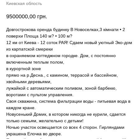
Киевская облость
9500000,00
грн.
Довгострокова оренда будинку В Новоселках,3 кімнати • 2
поверхи Площа 140 м? • 100 м?
12 км от Киева - 12 соток РАЯ! Сдаем новый уютный Эко-дом
из карпатской смереки
в охраняемом коттеджном городке. Дом, с постоянно
включенным теплым полом,
в курортной зоне
прямо на р.Десна., с камином, террасой и бассейном,
хвойными деревьями,
лужайкой с автоматическим поливом, зоной барбекю,
воротами с пультом управления.
Своя скважина, система фильтрации воды - питьевая вода в
каждом кране.
Новусенький Домик, в котором никогда не курили, сдается
только семьям, желательно с детьми!
Ночью участок освещается со всех 4 сторон. Гирляндами
украшена Елочка во дворе.